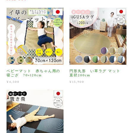
ベビーマット 赤ちゃん用の
円形丸形 い草ラグ マット
寝ござ 70×120cm
直径200cm
¥4,500
¥15,900