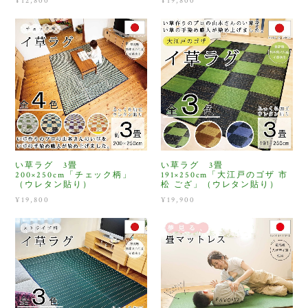
¥12,800
¥19,800
い草ラグ 3畳
い草ラグ 3畳
200×250cm「チェック柄」
191×250cm「大江戸のゴザ 市
（ウレタン貼り）
松 ござ」（ウレタン貼り）
¥19,800
¥19,900