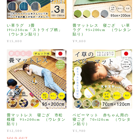
い草ラグ 3畳
畳マットレス 寝ござ い草
191×250cm「ストライプ柄」
ラグ 95×200cm （ウレタン
（ウレタン貼り）
貼り）
¥15,800
¥9,800
畳マットレス 寝ござ 市松
ベビーマット 赤ちゃん用の
模様 95×200cm （ウレタン
寝ござ 70×120cm （ウレタ
貼り）
ン貼り）
¥12,500
¥5,980
SOLD OUT