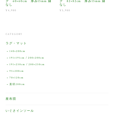
グ 60×60cm 厚み15mm 縁
グ 82×82cm 厚み15mm 縁
なし
なし
¥4,980
¥5,980
CATEGORY
ラグ・マット
140×200cm
191×191cm / 200×200cm
191×250cm / 200×250cm
95×200cm
70×120cm
直径200cm
座布団
いぐさインソール