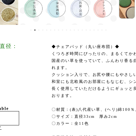
直径：
◆チェアパッド（丸い座布団）◆
くつろぎ時間にぴったりの、まるくてか
国産のい草を使っていて、ふんわり香る
れます。
クッション入りで、お尻や腰にもやさし
和室にも北欧風のお部屋にもなじむ、シ
長く使用していただけるようにギュッと
おります。
able
〇材質：(表)八代産い草、(ヘリ)綿100
〇サイズ：直径33cm 厚み2cm
〇カラー：全11色
け