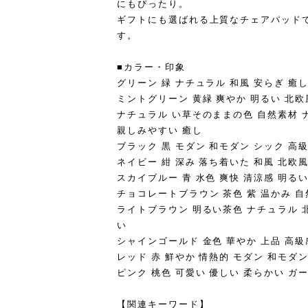
にもぴったり。
ギフトにも選ばれる上質なチェアパッド
す。
■カラー・印象
グリーン 緑 ナチュラル 和風 安らぎ 癒
ミントグリーン 黄緑 爽やか 明るい 北欧
ナチュラル い草そのままの色 自然素材 
親しみやすい 癒し
ブラック 黒 モダン 和モダン シック 高
ネイビー 紺 深み 落ち着いた 和風 北欧風
スカイブルー 青 水色 爽快 清涼感 明るい
チョコレートブラウン 茶色 紫 温かみ 自
ライトブラウン 明るい茶色 ナチュラル 
い
シャインゴールド 金色 華やか 上品 高級
レッド 赤 鮮やか 情熱的 モダン 和モダ
ピンク 桃色 可愛い 優しい 柔らかい ガ
【関連キーワード】