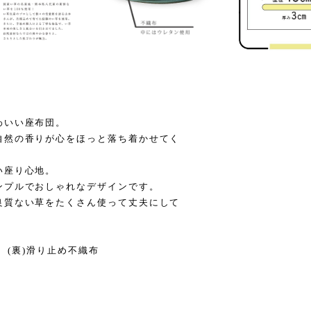
わいい座布団。
自然の香りが心をほっと落ち着かせてく
い座り心地。
ンプルでおしゃれなデザインです。
良質ない草をたくさん使って丈夫にして
％、(裏)滑り止め不織布