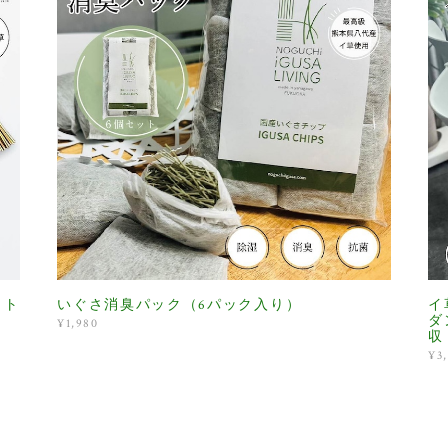
ット
いぐさ消臭パック（6パック入り）
イ
ダ
¥1,980
収
¥3