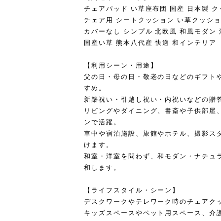
チェアパッド い草座布団 国産 日本製 
チェア用 シートクッション い草クッショ
カバーなし シンプル 北欧風 和風モダン 
国産い草 熊本八代産 快適 和インテリア
【利用シーン・用途】
父の日・母の日・敬老の日などのギフト
すめ。
新築祝い・引越し祝い・内祝いなどの贈
リビングやダイニング、書斎や子供部屋
ンで活躍。
車中や宿泊施設、旅館やホテル、撮影ス
けます。
和室・洋室を問わず、和モダン・ナチュ
和します。
【ライフスタイル・シーン】
デスクワークやテレワーク時のチェアク
キッズスペースやペット用スペース、介