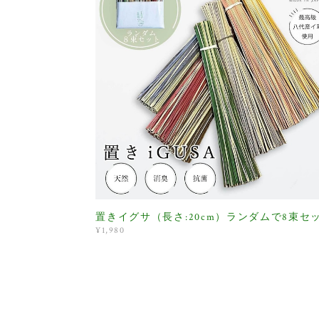
置きイグサ（長さ:20cm）ランダムで8束セ
¥1,980