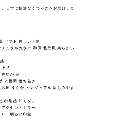
で、日常に快適なくつろぎをお届けしま
し
風 ソフト 優しい印象
ナチュラルカラー 和風 北欧風 柔らかい
級感
 上品
 爽やか 涼しげ
然 木目調 落ち着き
北欧風 柔らかい カジュアル 親しみやす
感 特別感 和モダン
ン アクセントカラー
ーリー 明るい印象