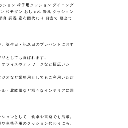
クッション 椅子用クッション ダイニング
ン 和モダン おしゃれ 畳風 クッション
消臭 調湿 座布団代わり 背当て 腰当て
や、誕生日・記念日のプレゼントにおす
答品としても喜ばれます。
、オフィスやテレワークなど幅広いシー
タジオなど業務用としてもご利用いただ
ラル・北欧風など様々なインテリアに調
ッションとして、食卓や書斎でも活躍。
護や車椅子用のクッション代わりにも。