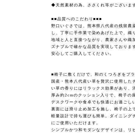
◆天然素材の為、ささくれ等がございま
■■品質へのこだわり■■■
野口いぐさでは、熊本県八代産の残留農
し、丁寧に手作業で染めあげた上で、織
地域と人と直接つながり、農家さんや織
ズナブルで確かな品質を実現しておりま
安心してご購入してください。
■椅子に敷くだけで、和のくつろぎをプ
国産・熊本八代産い草を贅沢に使用した
い草の香りにはリラックス効果があり、
厚み約2cmのクッション入りで、椅子の
デスクワークや食卓でも快適にお過ごし
裏面には滑り止め加工を施し、椅子の上
軽量設計で持ち運びも簡単。ダイニング
にご使用いただけます。
シンプルかつ和モダンなデザインは、リ