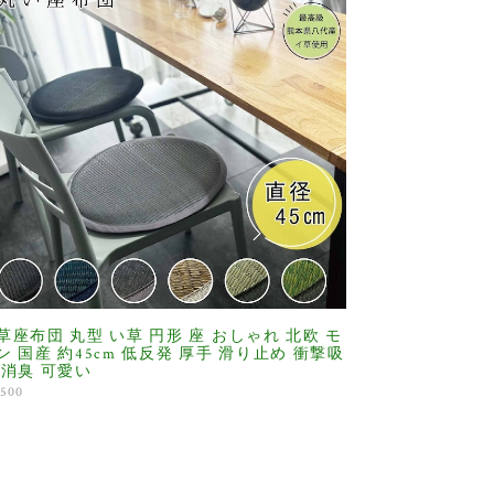
草座布団 丸型 い草 円形 座 おしゃれ 北欧 モ
ン 国産 約45cm 低反発 厚手 滑り止め 衝撃吸
 消臭 可愛い
,500