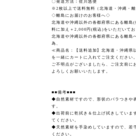
〇発送方法：佐川急便
※2枚以上で送料無料（北海道・沖縄・
◇離島にお届けのお客様へ◇
北海道や沖縄以外の各都府県にある離島(
料に加え＋2,000円(税込)をいただいて
北海道や沖縄以外の各都府県にある離島
為、
≪商品名：【送料追加】北海道・沖縄県
を一緒にカートに入れてご注文ください
ご不明点がございましたら、ご注文前に
よろしくお願いいたします。
■■備考■■■
◆自然素材ですので、形状のバラつきや
す。
◆出荷前に乾拭き＆仕上げ拭きしていま
てください。
◆天然素材を手染めしていますので、若
ください。