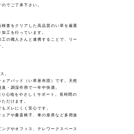
すのでご了承下さい。
薬検査をクリアした高品質のい草を厳選
り加工を行っています。
加工の職人さんと連携することで、リー
す。
ラス。
チェアパッド（い草座布団）です。天然
消臭・調湿作用で一年中快適。
座り心地をやさしくサポート。長時間の
いただけます。
でもズレにくく安心です。
チェアや書斎椅子、車の座席など多用途
ビングやオフィス、テレワークスペース